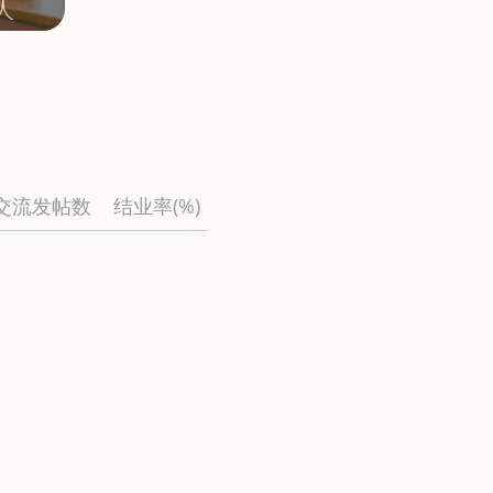
人
交流发帖数
结业率(%)