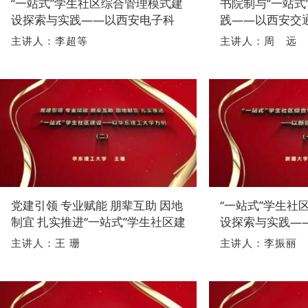
“一站式”学生社区综合管理模式建
书院制与“一站式
设探索与实践——以西安电子科
践——以西安交
技大学为例
主讲人：李超等
主讲人：周 远
党建引领 专业赋能 朋辈互助 因地
“一站式”学生社
制宜 扎实推进“一站式”学生社区建
设探索与实践—
设——以华东理工大学为例
例
主讲人：王 珊
主讲人：李振丽