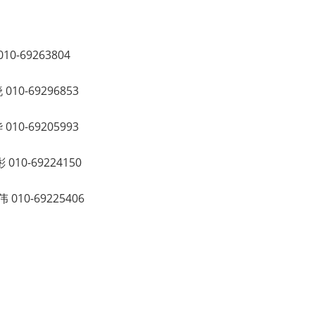
263804
69296853
69205993
-69224150
0-69225406