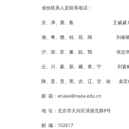
省份联系人及联系电话：
京、津、冀、鲁 王威威 010-69
湘、粤、赣、桂、琼、闽 刘春晓 010-
沪、浙、苏、豫、皖、鄂 张志华 010-
云、川、蒙、新、藏、青、宁 刘宴彬 010
陕、晋、贵、黑、吉、辽、甘、渝 袁宏伟 01
邮 箱：enaea@naea.edu.cn
地 址：北京市大兴区清源北路8号
邮 编：102617