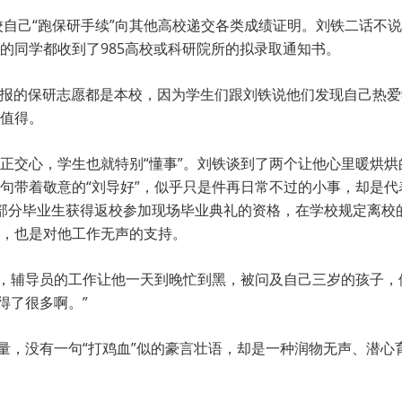
回校自己“跑保研手续”向其他高校递交各类成绩证明。刘铁二话不
的同学都收到了985高校或科研院所的拟录取通知书。
填报的保研志愿都是本校，因为学生们跟刘铁说他们发现自己热
值得。
正交心，学生也就特别“懂事”。刘铁谈到了两个让他心里暖烘
句带着敬意的“刘导好”，似乎只是件再日常不过的小事，却是
部分毕业生获得返校参加现场毕业典礼的资格，在学校规定离校
，也是对他工作无声的支持。
弦，辅导员的工作让他一天到晚忙到黑，被问及自己三岁的孩子，他
得了很多啊。”
能量，没有一句“打鸡血”似的豪言壮语，却是一种润物无声、潜