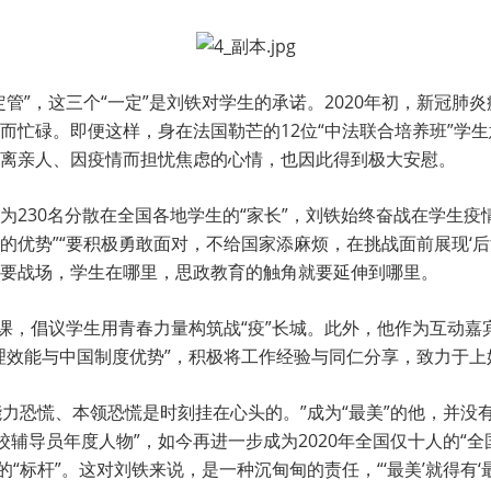
管”，这三个“一定”是刘铁对学生的承诺。2020年初，新冠
而忙碌。即便这样，身在法国勒芒的12位“中法联合培养班”学生
离亲人、因疫情而担忧焦虑的心情，也因此得到极大安慰。
为230名分散在全国各地学生的“家长”，刘铁始终奋战在学生疫
优势”“要积极勇敢面对，不给国家添麻烦，在挑战面前展现‘后
要战场，学生在哪里，思政教育的触角就要延伸到哪里。
政课，倡议学生用青春力量构筑战“疫”长城。此外，他作为互动
理效能与中国制度优势”，积极将工作经验与同仁分享，致力于
能力恐慌、本领恐慌是时刻挂在心头的。”成为“最美”的他，并没
高校辅导员年度人物”，如今再进一步成为2020年全国仅十人的“
“标杆”。这对刘铁来说，是一种沉甸甸的责任，“‘最美’就得有