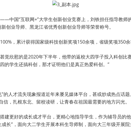
课”——中国“互联网+”大学生创新创业竞赛上，刘铁担任指导教师
秀创新创业导师、黑龙江省优秀创新创业导师等荣誉称号。
00%，累计获得国家级科技创新奖项150余项，省级奖项350
甚觉欣慰的是2020年下半年，他带的返校大四学子投入科创比
四的学生还搞科创，那才证明他们是真正热爱科创。”
飞”的人才流失现象报道近年来屡见媒体平台，甚或炒成热点话题
业自信，扎根东北、留校读研，让青春在祖国最需要的地方闪光。
搭建更好的成长成才平台，更精心地指导学生，作为辅导员的他
生成长”，面向大二学生开展本科生导师制，面向大三年级开展