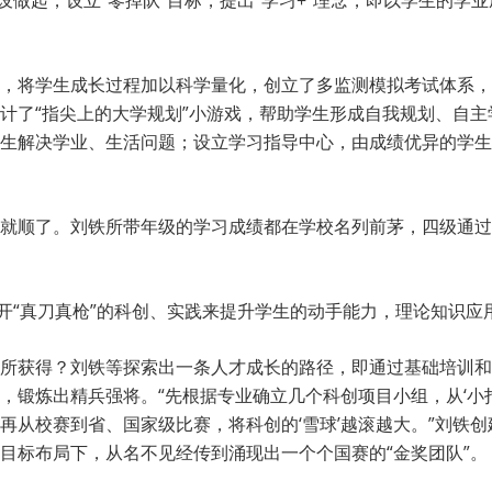
设做起，设立“零掉队”目标，提出“学习+”理念，即以学生的
，将学生成长过程加以科学量化，创立了多监测模拟考试体系，
计了“指尖上的大学规划”小游戏，帮助学生形成自我规划、自
生解决学业、生活问题；设立学习指导中心，由成绩优异的学生担
。
就顺了。刘铁所带年级的学习成绩都在学校名列前茅，四级通过
不开“真刀真枪”的科创、实践来提升学生的动手能力，理论知识应
所获得？刘铁等探索出一条人才成长的路径，即通过基础培训和
锻炼出精兵强将。“先根据专业确立几个科创项目小组，从‘小打
从校赛到省、国家级比赛，将科创的‘雪球’越滚越大。”刘铁创
目标布局下，从名不见经传到涌现出一个个国赛的“金奖团队”。