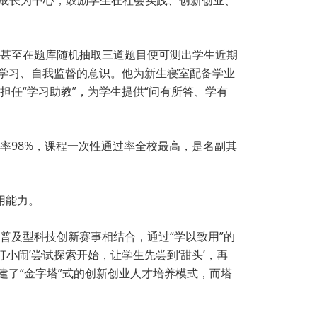
学业成长为中心，鼓励学生在社会实践、创新创业、
甚至在题库随机抽取三道题目便可测出学生近期
主学习、自我监督的意识。他为新生寝室配备学业
任“学习助教”，为学生提供“问有所答、学有
率98%，课程一次性通过率全校最高，是名副其
用能力。
普及型科技创新赛事相结合，通过“学以致用”的
小闹’尝试探索开始，让学生先尝到‘甜头’，再
建了“金字塔”式的创新创业人才培养模式，而塔