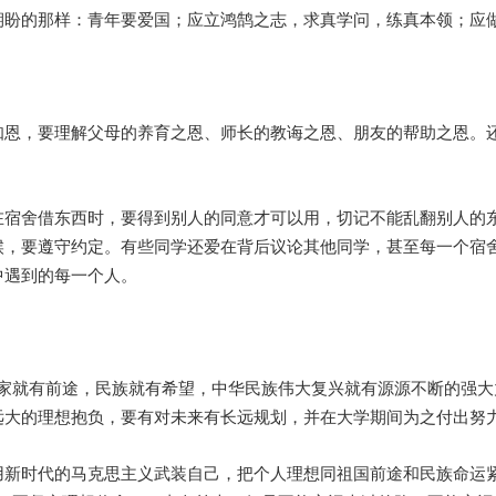
期盼的那样：青年要爱国；应立鸿鹄之志，求真学问，练真本领；应
恩，要理解父母的养育之恩、师长的教诲之恩、朋友的帮助之恩。还要
在宿舍借东西时，要得到别人的同意才可以用，切记不能乱翻别人的
候，要遵守约定。有些同学还爱在背后议论其他同学，甚至每一个宿
中遇到的每一个人。
家就有前途，民族就有希望，中华民族伟大复兴就有源源不断的强大
远大的理想抱负，要有对未来有长远规划，并在大学期间为之付出努
用新时代的马克思主义武装自己，把个人理想同祖国前途和民族命运