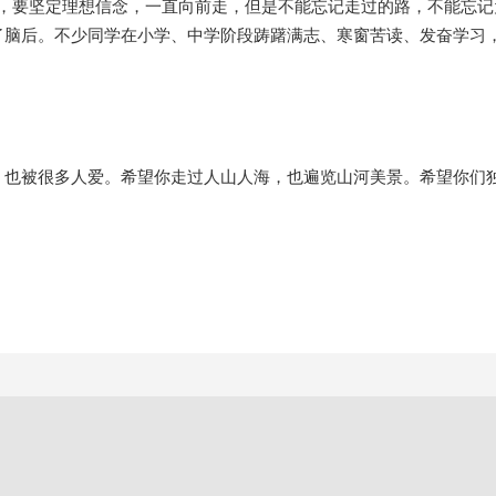
薄，要坚定理想信念，一直向前走，但是不能忘记走过的路，不能忘
了脑后。不少同学在小学、中学阶段踌躇满志、寒窗苦读、发奋学习
，也被很多人爱。希望你走过人山人海，也遍览山河美景。希望你们