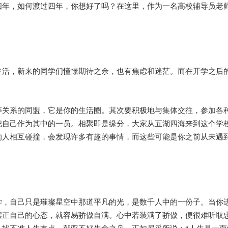
四年，如何渡过四年，你想好了吗？在这里，作为一名高校辅导员老
生活，新来的同学们憧憬期待之余，也有焦虑和迷茫。而在开学之后
等关系的同盟，它是你的生活圈。其次要积极地与集体交往，参加各
把自己作为其中的一员。相聚即是缘分，大家从五湖四海来到这个学
的人相互碰撞，会发现许多有趣的事情，而这些可能是你之前从未遇
学，自己只是璀璨星空中那道平凡的光，是数千人中的一份子。当你
摆正自己的心态，就容易骄傲自满。心中若装满了骄傲，便很难听取