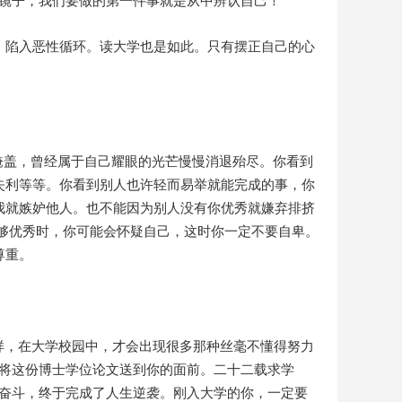
镜子，我们要做的第一件事就是从中辨认自己！”
，陷入恶性循环。读大学也是如此。只有摆正自己的心
掩盖，曾经属于自己耀眼的光芒慢慢消退殆尽。你看到
失利等等。你看到别人也许轻而易举就能完成的事，你
我就嫉妒他人。也不能因为别人没有你优秀就嫌弃排挤
不够优秀时，你可能会怀疑自己，这时你一定不要自卑。
尊重。
样，在大学校园中，才会出现很多那种丝毫不懂得努力
才将这份博士学位论文送到你的面前。二十二载求学
我奋斗，终于完成了人生逆袭。刚入大学的你，一定要