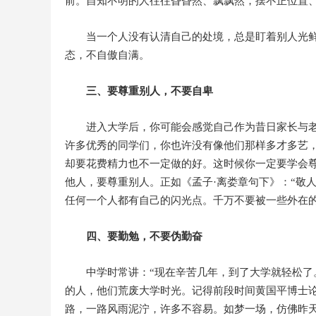
前。自知不明的人往往昏昏然、飘飘然，摆不正位置、
当一个人没有认清自己的处境，总是盯着别人光
态，不自傲自满。
三、要尊重别人，不要自卑
进入大学后，你可能会感觉自己作为昔日家长与老
许多优秀的同学们，你也许没有像他们那样多才多艺
却要花费精力也不一定做的好。这时候你一定要学会
他人，要尊重别人。正如《孟子·离娄章句下》：“敬
任何一个人都有自己的闪光点。千万不要被一些外在
四、要勤勉，不要伪勤奋
中学时常讲：“现在辛苦几年，到了大学就轻松了
的人，他们荒废大学时光。记得前段时间黄国平博士
路，一路风雨泥泞，许多不容易。如梦一场，仿佛昨