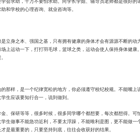
要学会求助，千万不要怕求助。向学长学姐、辅导员老师都是很好的请
求助和学校的心理咨询、就业咨询等。
康是立身之本、强国之基，只有拥有健康的身体才会有源源不断的动
操场上运动一下，打打羽毛球，篮球之类，运动会使人保持身体健康
责。
为的那样，是一个纪律宽松的地方，你必须遵守校纪校规。不能嘴上
大学生应该要知行合一，说到做到。
金、保研等等，很多时候，很多同学哪个都想要，每次都想得。可怕
大学生做事不能急功近利，不要太浮躁，不能唯利是图，更不能做一
长才是最重要的，只要坚持到底，往往会收获好的结果。