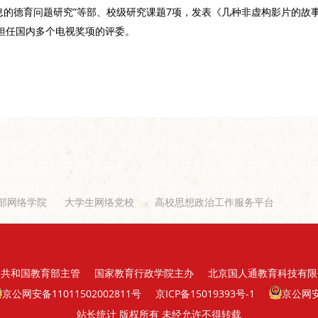
息的德育问题研究”等部、校级
研究课题
7项，发表《几种非虚构影片的故
担任国内多个电视奖项的评委。
部网络学院
大学生网络党校
高校思想政治工作服务平台
民共和国教育部主管
国家教育行政学院主办
北京国人通教育科技有限
京公网安备11011502002811号
京ICP备15019393号-1
京公网安备
站长统计
版权所有
未经允许不得转载